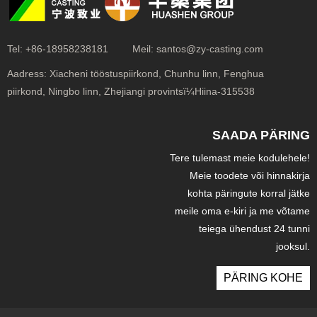
Tel:
+86-18958238181
Meil:
santos@zy-casting.com
Aadress:
Xiacheni tööstuspiirkond, Chunhu linn, Fenghua
piirkond, Ningbo linn, Zhejiangi provintsï¼Hiina-315538
SAADA PÄRING
Tere tulemast meie kodulehele!
Meie toodete või hinnakirja
kohta päringute korral jätke
meile oma e-kiri ja me võtame
teiega ühendust 24 tunni
jooksul.
PÄRING KOHE