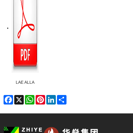
LAE ALLA
Facebook
X
WhatsApp
Pinterest
LinkedIn
Share