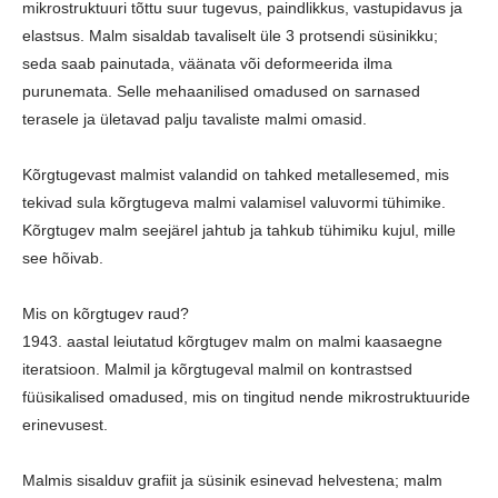
mikrostruktuuri tõttu suur tugevus, paindlikkus, vastupidavus ja
elastsus. Malm sisaldab tavaliselt üle 3 protsendi süsinikku;
seda saab painutada, väänata või deformeerida ilma
purunemata. Selle mehaanilised omadused on sarnased
terasele ja ületavad palju tavaliste malmi omasid.
Kõrgtugevast malmist valandid on tahked metallesemed, mis
tekivad sula kõrgtugeva malmi valamisel valuvormi tühimike.
Kõrgtugev malm seejärel jahtub ja tahkub tühimiku kujul, mille
see hõivab.
Mis on kõrgtugev raud?
1943. aastal leiutatud kõrgtugev malm on malmi kaasaegne
iteratsioon. Malmil ja kõrgtugeval malmil on kontrastsed
füüsikalised omadused, mis on tingitud nende mikrostruktuuride
erinevusest.
Malmis sisalduv grafiit ja süsinik esinevad helvestena; malm