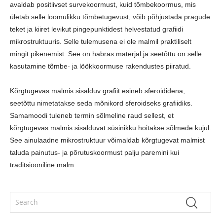
avaldab positiivset survekoormust, kuid tõmbekoormus, mis
ületab selle loomulikku tõmbetugevust, võib põhjustada pragude
teket ja kiiret levikut pingepunktidest helvestatud grafiidi
mikrostruktuuris. Selle tulemusena ei ole malmil praktiliselt
mingit pikenemist. See on habras materjal ja seetõttu on selle
kasutamine tõmbe- ja löökkoormuse rakendustes piiratud.
Kõrgtugevas malmis sisalduv grafiit esineb sferoididena,
seetõttu nimetatakse seda mõnikord sferoidseks grafiidiks.
Samamoodi tuleneb termin sõlmeline raud sellest, et
kõrgtugevas malmis sisalduvat süsinikku hoitakse sõlmede kujul.
See ainulaadne mikrostruktuur võimaldab kõrgtugevat malmist
taluda painutus- ja põrutuskoormust palju paremini kui
traditsiooniline malm.