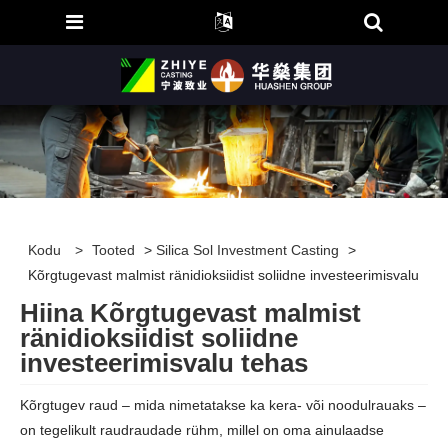
Kodu
>
Tooted
>
Silica Sol Investment Casting
>
Kõrgtugevast malmist ränidioksiidist soliidne investeerimisvalu
Hiina Kõrgtugevast malmist
ränidioksiidist soliidne
investeerimisvalu tehas
Kõrgtugev raud – mida nimetatakse ka kera- või noodulrauaks –
on tegelikult raudraudade rühm, millel on oma ainulaadse