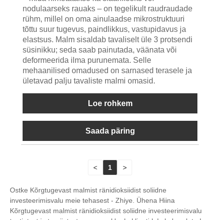
nodulaarseks rauaks – on tegelikult raudraudade
rühm, millel on oma ainulaadse mikrostruktuuri
tõttu suur tugevus, paindlikkus, vastupidavus ja
elastsus. Malm sisaldab tavaliselt üle 3 protsendi
süsinikku; seda saab painutada, väänata või
deformeerida ilma purunemata. Selle
mehaanilised omadused on sarnased terasele ja
ületavad palju tavaliste malmi omasid.
Loe rohkem
Saada päring
<
1
>
Ostke Kõrgtugevast malmist ränidioksiidist soliidne
investeerimisvalu meie tehasest - Zhiye. Ühena Hiina
Kõrgtugevast malmist ränidioksiidist soliidne investeerimisvalu