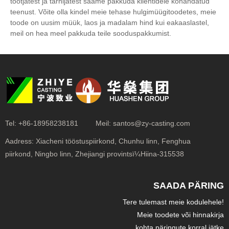
tootjatest ja tarnijatest saame pakkuda klientidele kohandatud
teenust. Võite olla kindel meie tehase hulgimüügitoodetes, meie
toode on uusim müük, laos ja madalam hind kui eakaaslastel,
meil on hea meel pakkuda teile sooduspakkumist.
Tel:
+86-18958238181
Meil:
santos@zy-casting.com
Aadress:
Xiacheni tööstuspiirkond, Chunhu linn, Fenghua
piirkond, Ningbo linn, Zhejiangi provintsï¼Hiina-315538
SAADA PÄRING
Tere tulemast meie kodulehele!
Meie toodete või hinnakirja
kohta päringute korral jätke