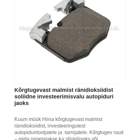
Kõrgtugevast malmist ränidioksiidist
soliidne investeerimisvalu autopiduri
jaoks
Kuum müük Hiina kõrgtugevast malmist
ränidioksiidist, investeeringutest
autopiduritootjatele ja -tarnijatele. Kõrgtugev raud
– mida nimetatakse ka sfääriliseks või