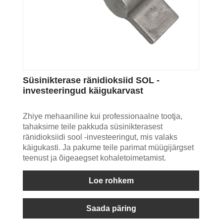
Süsinikterase ränidioksiid SOL -
investeeringud käigukarvast
Zhiye mehaaniline kui professionaalne tootja,
tahaksime teile pakkuda süsinikterasest
ränidioksiidi sool -investeeringut, mis valaks
käigukasti. Ja pakume teile parimat müügijärgset
teenust ja õigeaegset kohaletoimetamist.
Loe rohkem
Saada päring