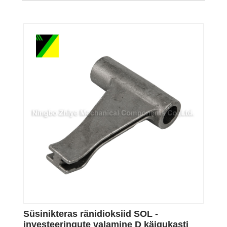
Süsinikteras ränidioksiid SOL -
investeeringute valamine D käigukasti