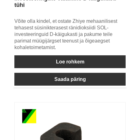
tühi
Võite olla kindel, et ostate Zhiye mehaanilisest
tehasest süsinikterasest ränidioksiidi SOL-
investeeringuid D-käigukasti ja pakume teile
parimat müügijärgset teenust ja õigeaegset
kohaletoimetamist.
Loe rohkem
Saada päring