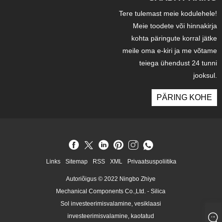
Tere tulemast meie kodulehele!
Meie toodete või hinnakirja
kohta päringute korral jätke
meile oma e-kiri ja me võtame
teiega ühendust 24 tunni
jooksul.
PÄRING KOHE
Links
Sitemap
RSS
XML
Privaatsuspoliitika
Autoriõigus © 2022 Ningbo Zhiye
Mechanical Components Co.,Ltd. - Silica
Sol investeerimisvalamine, vesiklaasi
investeerimisvalamine, kaotatud