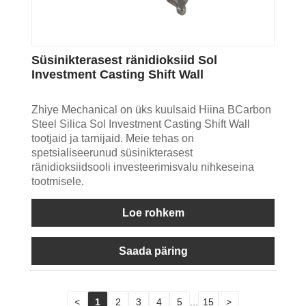
Süsinikterasest ränidioksiid Sol
Investment Casting Shift Wall
Zhiye Mechanical on üks kuulsaid Hiina BCarbon
Steel Silica Sol Investment Casting Shift Wall
tootjaid ja tarnijaid. Meie tehas on
spetsialiseerunud süsinikterasest
ränidioksiidsooli investeerimisvalu nihkeseina
tootmisele.
Loe rohkem
Saada päring
<
1
2
3
4
5
...
15
>