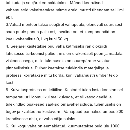
tahkuda ja seejärel eemaldatakse. Mõned keerulised
vahamustrid valmistatakse mitme eraldi mustri ühendamisel liimi
abil.
3.Vahad monteeritakse seejärel vahapuule, olenevalt suurusest
saab puule panna palju osi, tavaline on, et komponendid on
kaaluvahemikus 0,1 kg kuni 50 kg.
4. Seejärel kastetakse puu vaha katmiseks ränidioksiidi
lahusesse tsirkoonist pulber, mis on erakordselt peen ja madala
viskoossusega, mille tulemuseks on suurepärane valatud
pinnaviimistlus. Pulber kaetakse tulekindla materjaliga ja
protsessi korratakse mitu korda, kuni vahamustri ümber tekib
kest.
5. Kuivatusprotsess on kriitiline. Kestadel tuleb lasta konstantsel
temperatuuril loomulikul teel kuivada, et silikasoolgeelid ja
tulekindlad osakesed saaksid omavahel siduda, tulemuseks on
tugev ja kvaliteetne kestavorm. Vahapuud pannakse umbes 200
kraadisesse ahju, et vaha välja sulaks.
6. Kui kogu vaha on eemaldatud, kuumutatakse puid üle 1000