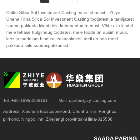
Ostke Silica Sol Investment Casting meie tehasest - Zhiye.
Ühena Hiina Silica Sol Investment Casting tootjatest ja tarnijatest
saame pakkuda klientidele kohandatud teenust. Võite olla kindel
meie tehase hulgimüügitoodetes, meie toode on uusim müük,
laos ja madalam hind kui eakaaslastel, meil on hea meel
pakkuda teile sooduspakkumist.
Tel:
+86-18958238181
Meil:
santos@zy-casting.com
Aadress:
Xiacheni tööstuspiirkond, Chunhu linn, Fenghua
piirkond, Ningbo linn, Zhejiangi provintsï¼Hiina-315538
SAADA PÄRING