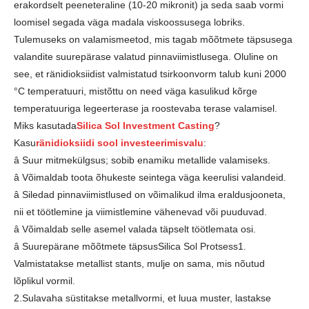
erakordselt peeneteraline (10-20 mikronit) ja seda saab vormi
loomisel segada väga madala viskoossusega lobriks.
Tulemuseks on valamismeetod, mis tagab mõõtmete täpsusega
valandite suurepärase valatud pinnaviimistlusega. Oluline on
see, et ränidioksiidist valmistatud tsirkoonvorm talub kuni 2000
°C temperatuuri, mistõttu on need väga kasulikud kõrge
temperatuuriga legeerterase ja roostevaba terase valamisel.
Miks kasutada
Silica Sol Investment Casting
?
Kasu
ränidioksiidi sool investeerimisvalu
:
â Suur mitmekülgsus; sobib enamiku metallide valamiseks.
â Võimaldab toota õhukeste seintega väga keerulisi valandeid.
â Siledad pinnaviimistlused on võimalikud ilma eraldusjooneta,
nii et töötlemine ja viimistlemine vähenevad või puuduvad.
â Võimaldab selle asemel valada täpselt töötlemata osi.
â Suurepärane mõõtmete täpsusSilica Sol Protsess1.
Valmistatakse metallist stants, mulje on sama, mis nõutud
lõplikul vormil.
2.Sulavaha süstitakse metallvormi, et luua muster, lastakse