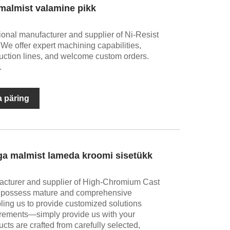
 malmist valamine pikk
ional manufacturer and supplier of Ni-Resist
 We offer expert machining capabilities,
ction lines, and welcome custom orders.
.
 päring
a malmist lameda kroomi sisetükk
facturer and supplier of High-Chromium Cast
e possess mature and comprehensive
bling us to provide customized solutions
quirements—simply provide us with your
cts are crafted from carefully selected,