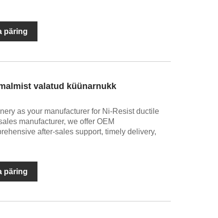
 päring
 malmist valatud küünarnukk
ry as your manufacturer for Ni-Resist ductile
t-sales manufacturer, we offer OEM
ehensive after-sales support, timely delivery,
 päring