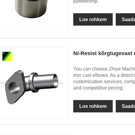
partnership.
Loe rohkem
Saada
Ni-Resist kõrgtugevast
You can choose Zhiye Machine
iron cast elbows. As a direc
customization services, compr
and competitive pricing.
Loe rohkem
Saada