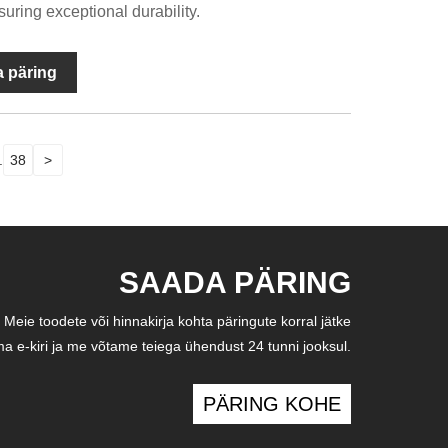
uring exceptional durability.
 päring
.
38
>
SAADA PÄRING
Meie toodete või hinnakirja kohta päringute korral jätke
a e-kiri ja me võtame teiega ühendust 24 tunni jooksul.
PÄRING KOHE