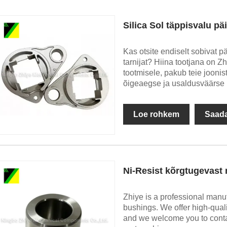
Silica Sol täppisvalu pä
Kas otsite endiselt sobivat p
tarnijat? Hiina tootjana on 
tootmisele, pakub teie jooni
õigeaegse ja usaldusväärse
Loe rohkem
Saada
Ni-Resist kõrgtugevast
Zhiye is a professional manuf
bushings. We offer high-qual
and we welcome you to contac