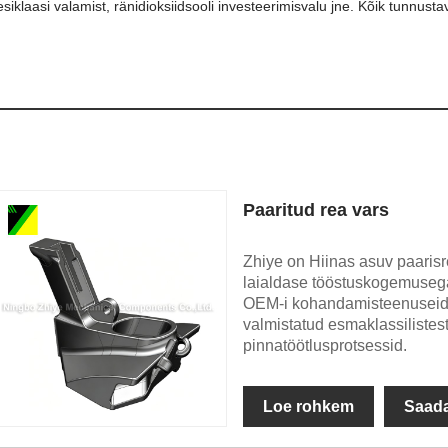
esiklaasi valamist, ränidioksiidsooli investeerimisvalu jne. Kõik tunnusta
Paaritud rea vars
Zhiye on Hiinas asuv paarisre
laialdase tööstuskogemuseg
OEM-i kohandamisteenuseid.
valmistatud esmaklassilistest
pinnatöötlusprotsessid.
Loe rohkem
Saada