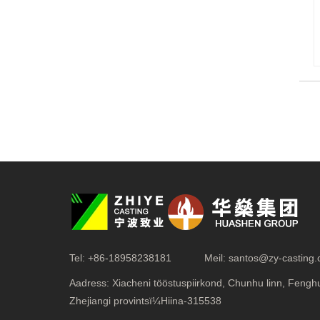
Tel:
+86-18958238181
Meil:
santos@zy-casting
Aadress:
Xiacheni tööstuspiirkond, Chunhu linn, Fenghu
Zhejiangi provintsï¼Hiina-315538