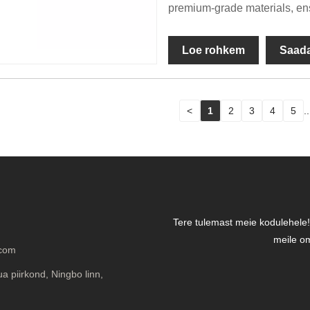
premium-grade materials, ens
Loe rohkem
Saada
<
1
2
3
4
5
..
Tere tulemast meie kodulehele! 
meile om
.com
a piirkond, Ningbo linn,