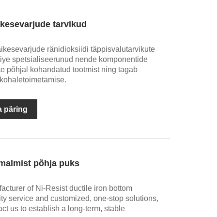
ikesevarjude tarvikud
äikesevarjude ränidioksiidi täppisvalutarvikute
Zhiye spetsialiseerunud nende komponentide
ste põhjal kohandatud tootmist ning tagab
 kohaletoimetamise.
 päring
 malmist põhja puks
acturer of Ni-Resist ductile iron bottom
ity service and customized, one-stop solutions,
t us to establish a long-term, stable