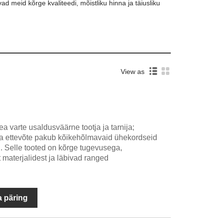
vad meid kõrge kvaliteedi, mõistliku hinna ja täiusliku
View as
a varte usaldusväärne tootja ja tarnija;
a ettevõte pakub kõikehõlmavaid ühekordseid
 Selle tooted on kõrge tugevusega,
 materjalidest ja läbivad ranged
 päring