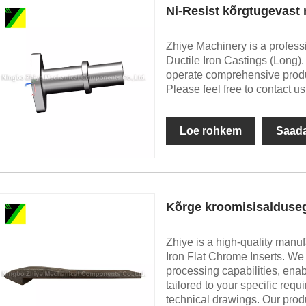
Ni-Resist kõrgtugevast
Zhiye Machinery is a profess
Ductile Iron Castings (Long).
operate comprehensive produ
Please feel free to contact us
Loe rohkem
Saada
Kõrge kroomisisalduseg
Zhiye is a high-quality manu
Iron Flat Chrome Inserts. W
processing capabilities, ena
tailored to your specific re
technical drawings. Our produ