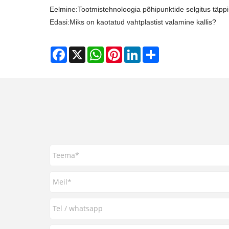
Eelmine:
​Tootmistehnoloogia põhipunktide selgitus täppi
Edasi:
Miks on kaotatud vahtplastist valamine kallis?
Facebook
X
WhatsApp
Pinterest
LinkedIn
Share