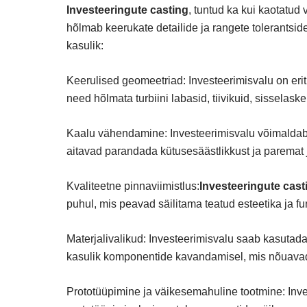
Investeeringute casting
, tuntud ka kui kaotatud
hõlmab keerukate detailide ja rangete tolerantsi
kasulik:
Keerulised geomeetriad: Investeerimisvalu on eri
need hõlmata turbiini labasid, tiivikuid, sisselas
Kaalu vähendamine: Investeerimisvalu võimaldab
aitavad parandada kütusesäästlikkust ja paremat 
Kvaliteetne pinnaviimistlus:
Investeeringute cast
puhul, mis peavad säilitama teatud esteetika ja fu
Materjalivalikud: Investeerimisvalu saab kasutada
kasulik komponentide kavandamisel, mis nõuavad sp
Prototüüpimine ja väikesemahuline tootmine: Inve