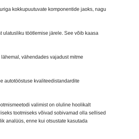
tuuriga kokkupuutuvate komponentide jaoks, nagu
ulatusliku töötlemise järele. See võib kaasa
e lähemal, vähendades vajadust mitme
ne autotööstuse kvaliteedistandardite
otmismeetodi valimist on oluline hoolikalt
liseks tootmiseks võivad sobivamad olla sellised
alik analüüs, enne kui otsustate kasutada