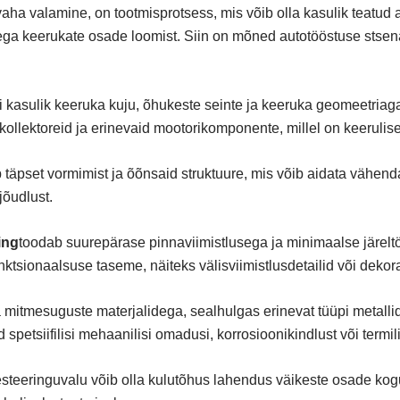
 vaha valamine, on tootmisprotsess, mis võib olla kasulik teatu
dega keerukate osade loomist. Siin on mõned autotööstuse stsena
ti kasulik keeruka kuju, õhukeste seinte ja keeruka geomeetria
kekollektoreid ja erinevaid mootorikomponente, millel on keeruli
 täpset vormimist ja õõnsaid struktuure, mis võib aidata väh
jõudlust.
ing
toodab suurepärase pinnaviimistlusega ja minimaalse järelt
nktsionaalsuse taseme, näiteks välisviimistlusdetailid või dekor
 mitmesuguste materjalidega, sealhulgas erinevat tüüpi metallid
etsiifilisi mehaanilisi omadusi, korrosioonikindlust või termil
steeringuvalu võib olla kulutõhus lahendus väikeste osade kog