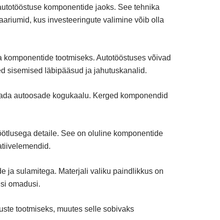
d autotööstuse komponentide jaoks. See tehnika
ariumid, kus investeeringute valimine võib olla
ga komponentide tootmiseks. Autotööstuses võivad
sed sisemised läbipääsud ja jahutuskanalid.
endada autoosade kogukaalu. Kerged komponendid
öötlusega detaile. See on oluline komponentide
atiivelemendid.
e ja sulamitega. Materjali valiku paindlikkus on
isi omadusi.
uste tootmiseks, muutes selle sobivaks