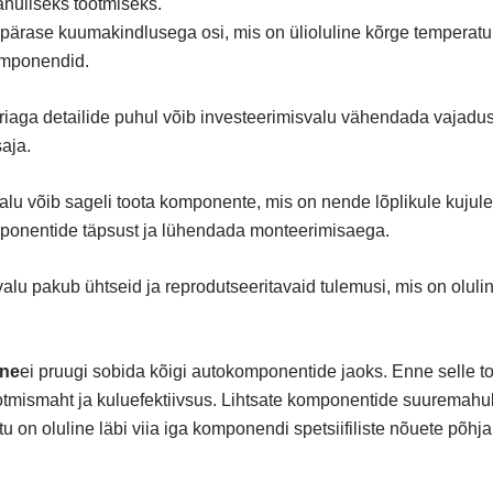
huliseks tootmiseks.
epärase kuumakindlusega osi, mis on ülioluline kõrge tempera
komponendid.
ga detailide puhul võib investeerimisvalu vähendada vajadust 
aja.
u võib sageli toota komponente, mis on nende lõplikule kujul
ponentide täpsust ja lühendada monteerimisaega.
valu pakub ühtseid ja reprodutseeritavaid tulemusi, mis on oluli
ine
ei pruugi sobida kõigi autokomponentide jaoks. Enne selle to
tootmismaht ja kuluefektiivsus. Lihtsate komponentide suuremahu
u on oluline läbi viia iga komponendi spetsiifiliste nõuete põhj