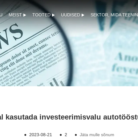
U
MEIST
TOOTED
UUDISED
SEKTOR, MIDA TEENI
al kasutada investeerimisvalu autotöös
●
2023-08-21
●
2
●
Jäta mulle sõnum