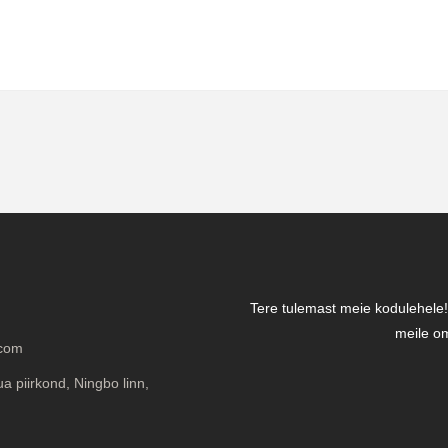
Tere tulemast meie kodulehele! 
meile om
.com
a piirkond, Ningbo linn,