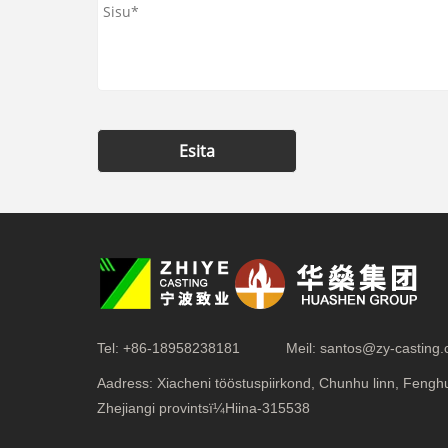
Esita
Tel:
+86-18958238181
Meil:
santos@zy-casting
Aadress:
Xiacheni tööstuspiirkond, Chunhu linn, Fenghu
Zhejiangi provintsï¼Hiina-315538