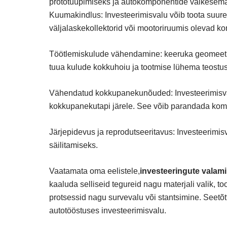
prototüüpimiseks ja autokomponentide väikesema
Kuumakindlus: Investeerimisvalu võib toota suur
väljalaskekollektorid või mootoriruumis olevad 
Töötlemiskulude vähendamine: keeruka geomeetria
tuua kulude kokkuhoiu ja tootmise lühema teostus
Vähendatud kokkupanekunõuded: Investeerimisval
kokkupanekutapi järele. See võib parandada kom
Järjepidevus ja reprodutseeritavus: Investeerimis
säilitamiseks.
Vaatamata oma eelistele,
investeeringute valam
kaaluda selliseid tegureid nagu materjali valik, 
protsessid nagu survevalu või stantsimine. Seetõtt
autotööstuses investeerimisvalu.