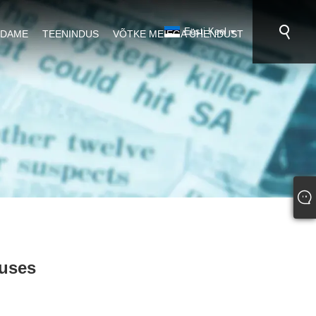
Eesti Keel
NDAME
TEENINDUS
VÕTKE MEIEGA ÜHENDUST
tuses