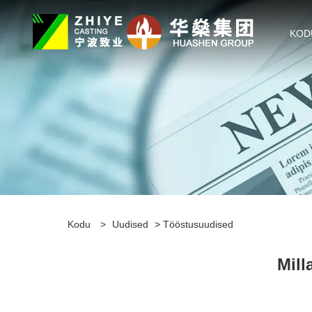
KOD
Kodu
>
Uudised
>
Tööstusuudised
Mill