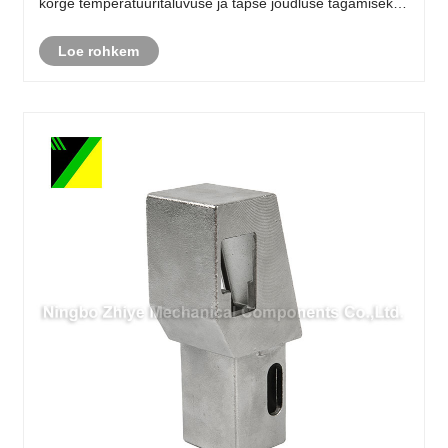
kõrge temperatuuritaluvuse ja täpse jõudluse tagamiseks,
on üha enam eelistatud lennunduses, autotööstuses ja
Loe rohkem
tööstuses. Selles põhjalikus ......