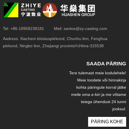
Tel:
+86-18958238181
Meil:
santos@zy-casting.com
Aadress:
Xiacheni tööstuspiirkond, Chunhu linn, Fenghua
piirkond, Ningbo linn, Zhejiangi provintsï¼Hiina-315538
SAADA PÄRING
Tere tulemast meie kodulehele!
Meie toodete või hinnakirja
kohta päringute korral jätke
meile oma e-kiri ja me võtame
teiega ühendust 24 tunni
jooksul.
PÄRING KOHE