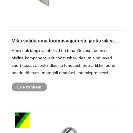
Miks valida oma tootmisvajaduste jaoks silica
Sol täppisvaluhülss?
Ränisooli täppisvaluhülsid on tänapäevase tootmise
oluline komponent, eriti tööstusharudes, mis nõuavad
suurt täpsust, töökindlust ja tõhusust. See artikkel uurib
nende tähtsust, materjali omadusi, tootmisprotsessi,
eeliseid, rakendusi ja kaalutlusi, pakkudes põhjalikku
Loe rohkem
juhendit inseneridele, tootja......