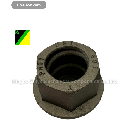
Loe rohkem
oluliselt mõjutada töö......