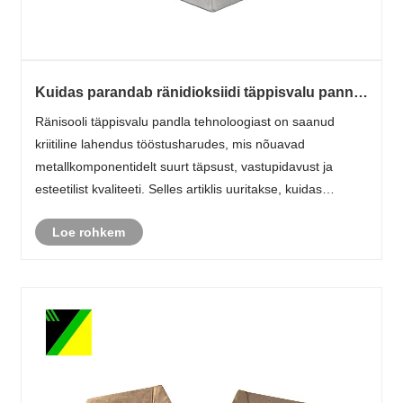
Kuidas parandab ränidioksiidi täppisvalu pannal
toote jõudlust ja kvaliteeti?
Ränisooli täppisvalu pandla tehnoloogiast on saanud
kriitiline lahendus tööstusharudes, mis nõuavad
metallkomponentidelt suurt täpsust, vastupidavust ja
esteetilist kvaliteeti. Selles artiklis uuritakse, kuidas
ränidioksiidi soolvalu parandab pandla jõudlust, vähendab
Loe rohkem
defekte ja parandab konsistents......