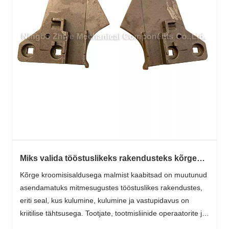
Miks valida tööstuslikeks rakendusteks kõrge
kroomisisaldusega malmist kaabits?
Kõrge kroomisisaldusega malmist kaabitsad on muutunud
asendamatuks mitmesugustes tööstuslikes rakendustes,
eriti seal, kus kulumine, kulumine ja vastupidavus on
kriitilise tähtsusega. Tootjate, tootmisliinide operaatorite ja
hooldusmeeskondade jaoks võib õige kaabitsa valimine