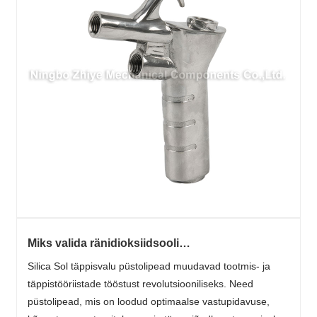
Miks valida ränidioksiidsooli
täppisvalurelvapea?
Silica Sol täppisvalu püstolipead muudavad tootmis- ja
täppistööriistade tööstust revolutsiooniliseks. Need
püstolipead, mis on loodud optimaalse vastupidavuse,