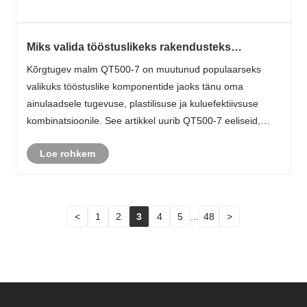
Miks valida tööstuslikeks rakendusteks
kõrgtugev malm QT500-7?
Kõrgtugev malm QT500-7 on muutunud populaarseks
valikuks tööstuslike komponentide jaoks tänu oma
ainulaadsele tugevuse, plastilisuse ja kuluefektiivsuse
kombinatsioonile. See artikkel uurib QT500-7 eeliseid,
rakendusi ja jõudlusnäitajaid, käsitledes levinud
Loe rohkem
valupunkte, millega insenerid ja tootjad k......
<
1
2
3
4
5
...
48
>