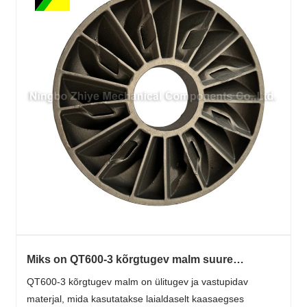
Miks on QT600-3 kõrgtugev malm suure
jõudlusega insenerirakenduste jaoks
QT600-3 kõrgtugev malm on ülitugev ja vastupidav
hädavajalik?
materjal, mida kasutatakse laialdaselt kaasaegses