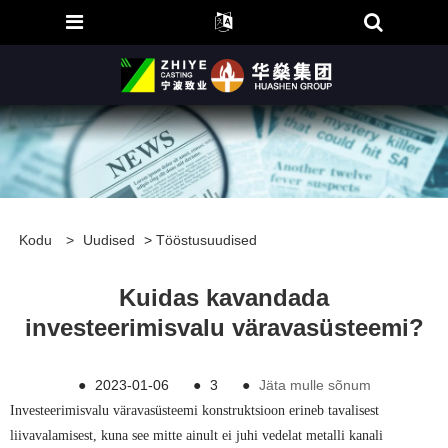
Kodu
>
Uudised
>
Tööstusuudised
Kuidas kavandada
investeerimisvalu väravasüsteemi?
●
2023-01-06
●
3
●
Jäta mulle sõnum
Investeerimisvalu väravasüsteemi konstruktsioon erineb tavalisest
liivavalamisest, kuna see mitte ainult ei juhi vedelat metalli kanali