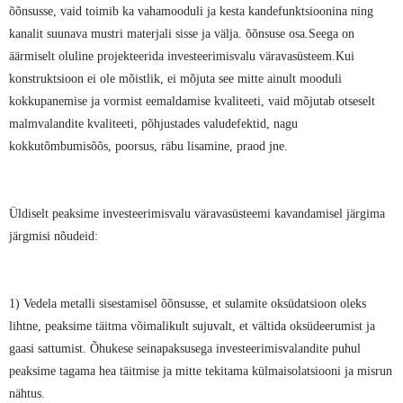
õõnsusse, vaid toimib ka vahamooduli ja kesta kandefunktsioonina ning
kanalit suunava mustri materjali sisse ja välja. õõnsuse osa.Seega on
äärmiselt oluline projekteerida investeerimisvalu väravasüsteem.Kui
konstruktsioon ei ole mõistlik, ei mõjuta see mitte ainult mooduli
kokkupanemise ja vormist eemaldamise kvaliteeti, vaid mõjutab otseselt
malmvalandite kvaliteeti, põhjustades valudefektid, nagu
kokkutõmbumisõõs, poorsus, räbu lisamine, praod jne.
Üldiselt peaksime investeerimisvalu väravasüsteemi kavandamisel järgima
järgmisi nõudeid:
1) Vedela metalli sisestamisel õõnsusse, et sulamite oksüdatsioon oleks
lihtne, peaksime täitma võimalikult sujuvalt, et vältida oksüdeerumist ja
gaasi sattumist. Õhukese seinapaksusega investeerimisvalandite puhul
peaksime tagama hea täitmise ja mitte tekitama külmaisolatsiooni ja misrun
nähtus.