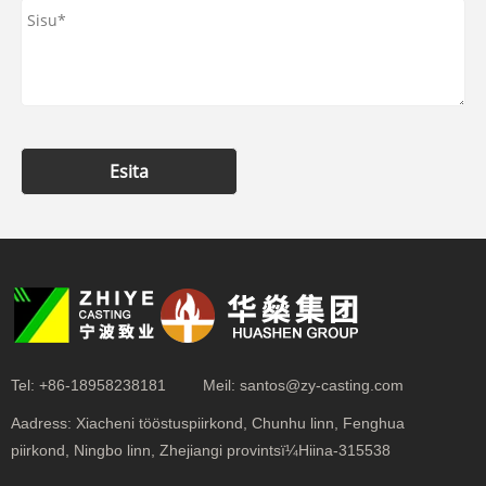
Esita
Tel:
+86-18958238181
Meil:
santos@zy-casting.com
Aadress:
Xiacheni tööstuspiirkond, Chunhu linn, Fenghua
piirkond, Ningbo linn, Zhejiangi provintsï¼Hiina-315538