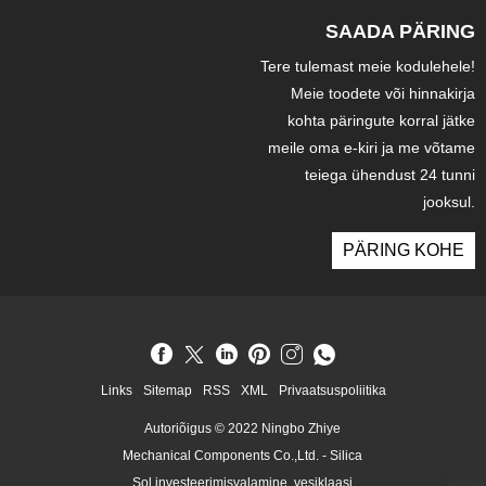
SAADA PÄRING
Tere tulemast meie kodulehele!
Meie toodete või hinnakirja
kohta päringute korral jätke
meile oma e-kiri ja me võtame
teiega ühendust 24 tunni
jooksul.
PÄRING KOHE
Links
Sitemap
RSS
XML
Privaatsuspoliitika
Autoriõigus © 2022 Ningbo Zhiye
Mechanical Components Co.,Ltd. - Silica
Sol investeerimisvalamine, vesiklaasi