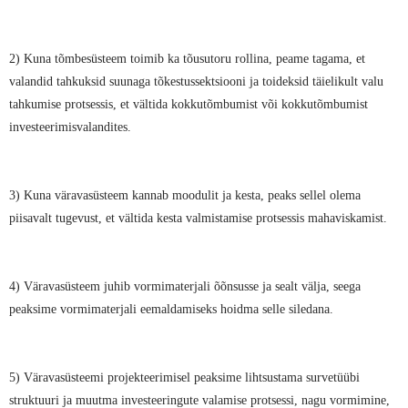
2) Kuna tõmbesüsteem toimib ka tõusutoru rollina, peame tagama, et
valandid tahkuksid suunaga tõkestussektsiooni ja toideksid täielikult valu
tahkumise protsessis, et vältida kokkutõmbumist või kokkutõmbumist
investeerimisvalandites.
3) Kuna väravasüsteem kannab moodulit ja kesta, peaks sellel olema
piisavalt tugevust, et vältida kesta valmistamise protsessis mahaviskamist.
4) Väravasüsteem juhib vormimaterjali õõnsusse ja sealt välja, seega
peaksime vormimaterjali eemaldamiseks hoidma selle siledana.
5) Väravasüsteemi projekteerimisel peaksime lihtsustama survetüübi
struktuuri ja muutma investeeringute valamise protsessi, nagu vormimine,