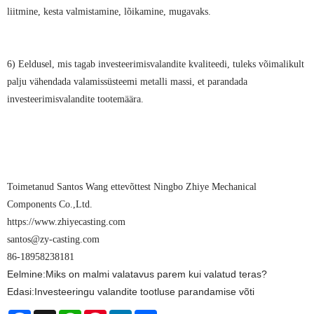
liitmine, kesta valmistamine, lõikamine, mugavaks.
6) Eeldusel, mis tagab investeerimisvalandite kvaliteedi, tuleks võimalikult
palju vähendada valamissüsteemi metalli massi, et parandada
investeerimisvalandite tootemäära.
Toimetanud Santos Wang ettevõttest Ningbo Zhiye Mechanical
Components Co.,Ltd.
https://www.zhiyecasting.com
santos@zy-casting.com
86-18958238181
Eelmine:
Miks on malmi valatavus parem kui valatud teras?
Edasi:
Investeeringu valandite tootluse parandamise võti