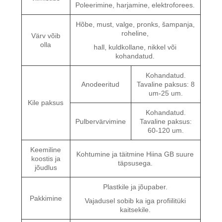
Poleerimine, harjamine, elektroforees.
Hõbe, must, valge, pronks, šampanja,
roheline,
Värv võib
olla
hall, kuldkollane, nikkel või
kohandatud.
Kohandatud.
Anodeeritud
Tavaline paksus: 8
um-25 um.
Kile paksus
Kohandatud.
Pulbervärvimine
Tavaline paksus:
60-120 um.
Keemiline
Kohtumine ja täitmine Hiina GB suure
koostis ja
täpsusega.
jõudlus
Plastkile ja jõupaber.
Pakkimine
Vajadusel sobib ka iga profiilitüki
kaitsekile.