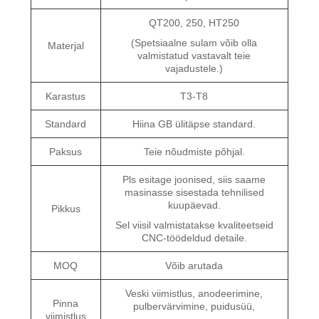
QT200, 250, HT250
(Spetsiaalne sulam võib olla
Materjal
valmistatud vastavalt teie
vajadustele.)
Karastus
T3-T8
Standard
Hiina GB ülitäpse standard.
Paksus
Teie nõudmiste põhjal.
Pls esitage joonised, siis saame
masinasse sisestada tehnilised
kuupäevad.
Pikkus
Sel viisil valmistatakse kvaliteetseid
CNC-töödeldud detaile.
MOQ
Võib arutada
Veski viimistlus, anodeerimine,
Pinna
pulbervärvimine, puidusüü,
viimistlus