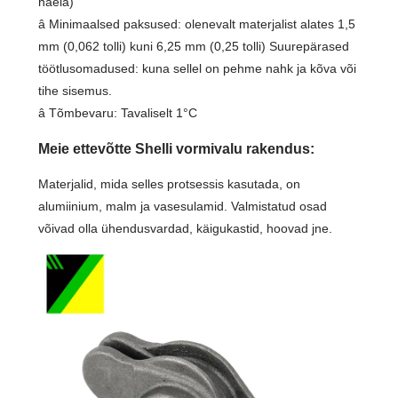
naela)
â Minimaalsed paksused: olenevalt materjalist alates 1,5
mm (0,062 tolli) kuni 6,25 mm (0,25 tolli) Suurepärased
töötlusomadused: kuna sellel on pehme nahk ja kõva või
tihe sisemus.
â Tõmbevaru: Tavaliselt 1°C
Meie ettevõtte Shelli vormivalu rakendus:
Materjalid, mida selles protsessis kasutada, on
alumiinium, malm ja vasesulamid. Valmistatud osad
võivad olla ühendusvardad, käigukastid, hoovad jne.