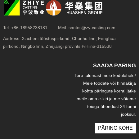
Tel:
+86-18958238181
Meil:
santos@zy-casting.com
Aadress:
Xiacheni tööstuspiirkond, Chunhu linn, Fenghua
piirkond, Ningbo linn, Zhejiangi provintsï¼Hiina-315538
SAADA PÄRING
Tere tulemast meie kodulehele!
Meie toodete või hinnakirja
kohta päringute korral jätke
meile oma e-kiri ja me võtame
teiega ühendust 24 tunni
jooksul.
PÄRING KOHE