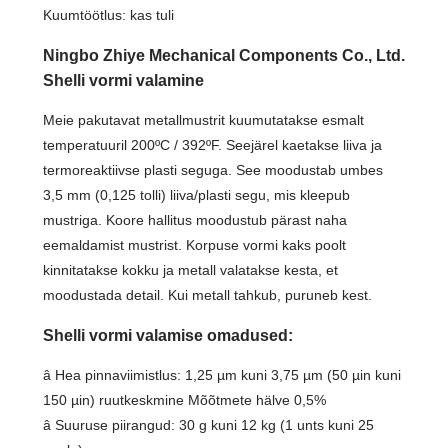
Kuumtöötlus: kas tuli
Ningbo Zhiye Mechanical Components Co., Ltd.
Shelli vormi valamine
Meie pakutavat metallmustrit kuumutatakse esmalt
temperatuuril 200ºC / 392ºF. Seejärel kaetakse liiva ja
termoreaktiivse plasti seguga. See moodustab umbes
3,5 mm (0,125 tolli) liiva/plasti segu, mis kleepub
mustriga. Koore hallitus moodustub pärast naha
eemaldamist mustrist. Korpuse vormi kaks poolt
kinnitatakse kokku ja metall valatakse kesta, et
moodustada detail. Kui metall tahkub, puruneb kest.
Shelli vormi valamise omadused:
â Hea pinnaviimistlus: 1,25 µm kuni 3,75 µm (50 µin kuni
150 µin) ruutkeskmine Mõõtmete hälve 0,5%
â Suuruse piirangud: 30 g kuni 12 kg (1 unts kuni 25