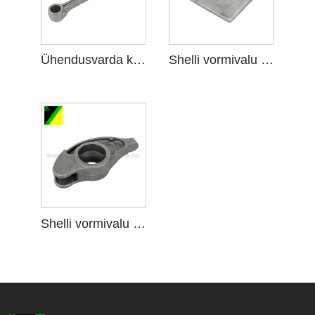
Ühendusvarda kestavalu
Shelli vormivalu masinaehitusosade jaoks
Shelli vormivalu ventiili kivivarre jaoks