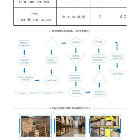
stantsimismasin
cnc
Info puudub
2
4.0
laserlõikusmasin