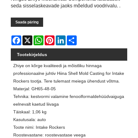
seda sisselaskeavade jaoks mõeldud voodrivalu. .
Saada päring
Facebook
X
WhatsApp
Pinterest
LinkedIn
Share
Tootekirjeldus
Zhiye on kõrge kvaliteedi ja mõistliku hinnaga
professionaalne juhtiv Hiina Shell Mold Casting for Intake
Rockers tootja. Tere tulemast meiega ühendust võtma.
Materjal: GH65-48-05
Tehnika: kestvormi valamine fenoolformaldehüüdvaiguga
eelnevalt kaetud liivaga
Täiskaal: 1,06 kg
Kasutusala: auto
Toote nimi: Intake Rockers
Roostevastane: roostevastase veega