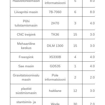
Haavellõhkemasin
5
8.0
informatsiooni
Liivapritsi masin
7B-7060
6
8.0
Põhi
2H70
3
4.0
tulistamismasin
CNC treipink
TK36
15
3.0
Mehaaniline
DILM 1300
15
3.0
keskus
Freespink
X5330B
4
4.0
Sae masin
GD535
1
4.0
Gravitatsioonivalu
Pole
2
2.0
masin
informatsiooni
plastist
haitilane
12
3.0
süstimismasin
stantsimis- ja
Wode
30
2.0