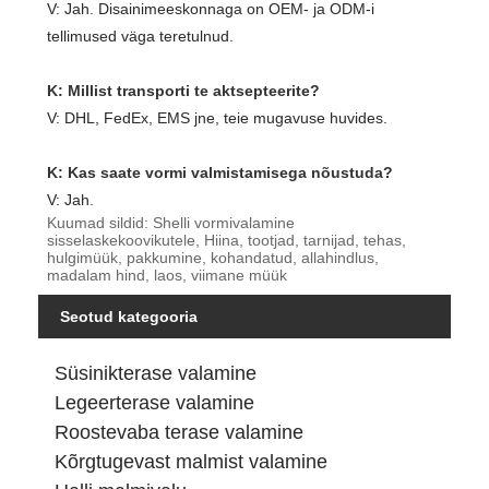
V: Jah. Disainimeeskonnaga on OEM- ja ODM-i
tellimused väga teretulnud.
K: Millist transporti te aktsepteerite?
V: DHL, FedEx, EMS jne, teie mugavuse huvides.
K: Kas saate vormi valmistamisega nõustuda?
V: Jah.
Kuumad sildid: Shelli vormivalamine
sisselaskekoovikutele, Hiina, tootjad, tarnijad, tehas,
hulgimüük, pakkumine, kohandatud, allahindlus,
madalam hind, laos, viimane müük
Seotud kategooria
Süsinikterase valamine
Legeerterase valamine
Roostevaba terase valamine
Kõrgtugevast malmist valamine