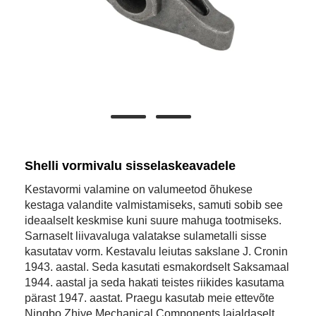
Shelli vormivalu sisselaskeavadele
Kestavormi valamine on valumeetod õhukese
kestaga valandite valmistamiseks, samuti sobib see
ideaalselt keskmise kuni suure mahuga tootmiseks.
Sarnaselt liivavaluga valatakse sulametalli sisse
kasutatav vorm. Kestavalu leiutas sakslane J. Cronin
1943. aastal. Seda kasutati esmakordselt Saksamaal
1944. aastal ja seda hakati teistes riikides kasutama
pärast 1947. aastat. Praegu kasutab meie ettevõte
Ningbo Zhiye Mechanical Components laialdaselt