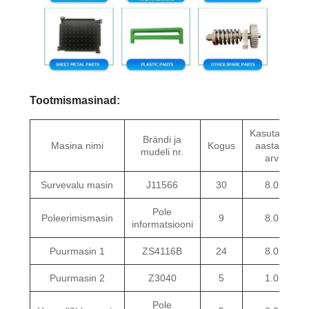
Tootmismasinad:
Kasutatud
Brändi ja
Masina nimi
Kogus
aastate
mudeli nr.
arv
Survevalu masin
J11566
30
8.0
Pole
Poleerimismasin
9
8.0
informatsiooni
Puurmasin 1
ZS4116B
24
8.0
Puurmasin 2
Z3040
5
1.0
Pole