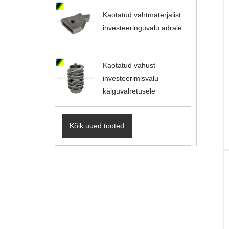
Kaotatud vahtmaterjalist
investeeringuvalu adrale
Kaotatud vahust
investeerimisvalu
käiguvahetusele
Kõik uued tooted