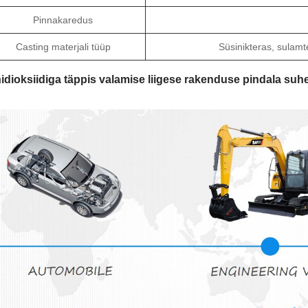
Pinnakaredus
Casting materjali tüüp
Süsinikteras, sulamt
idioksiidiga täppis valamise liigese rakenduse pindala suh