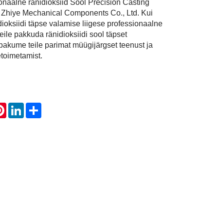
onaalne ränidioksiid Sool Precision Casting
 Zhiye Mechanical Components Co., Ltd. Kui
ioksiidi täpse valamise liigese professionaalne
teile pakkuda ränidioksiidi sool täpset
 pakume teile parimat müügijärgset teenust ja
toimetamist.
atsApp
Pinterest
LinkedIn
Share