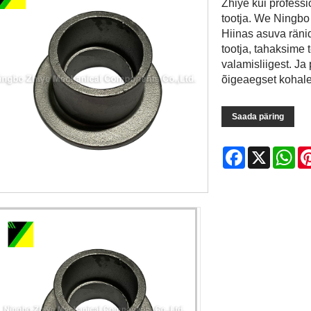
Zhiye kui professi
tootja. We Ningbo
Hiinas asuva ränid
tootja, tahaksime 
valamisliigest. Ja
õigeaegset kohale
Saada päring
Facebook
X
Wh