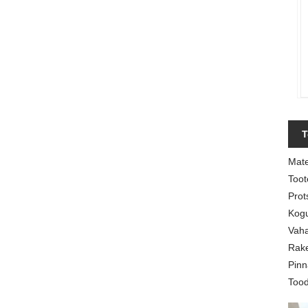
T
Mate
Toot
Prot
Kogu
Vaha
Rake
Pinn
Too