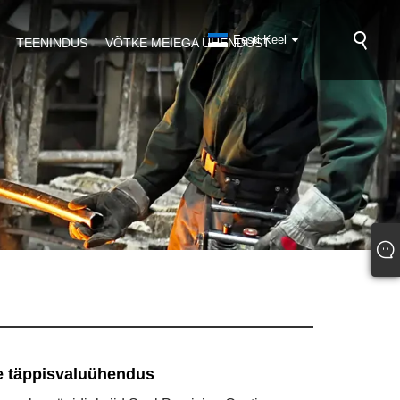
Eesti Keel
TEENINDUS
VÕTKE MEIEGA ÜHENDUST
e täppisvaluühendus