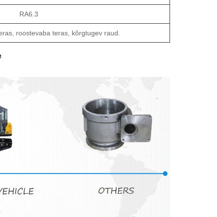
RA6.3
eras, roostevaba teras, kõrgtugev raud.
e