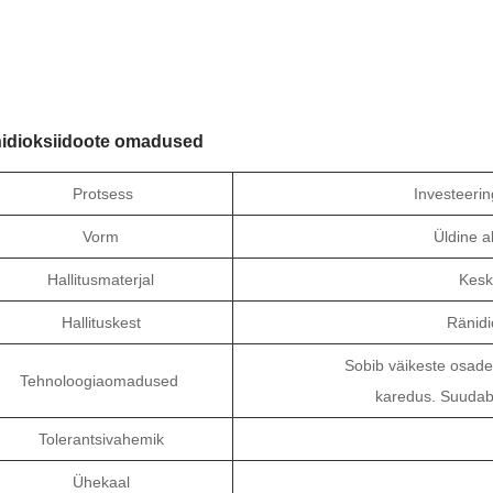
idioksiidoote omadused
Protsess
Investeerin
Vorm
Üldine a
Hallitusmaterjal
Kesk
Hallituskest
Ränidiok
Sobib väikeste osade
Tehnoloogiaomadused
karedus. Suudab 
Tolerantsivahemik
Ühekaal