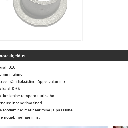
ootekirjeldus
rjal: 316
e nimi: ühine
sess: ränidioksiidine täppis valamine
 kaal: 0,65
: keskmise temperatuuri vaha
ndus: insenerimasinad
a töötlemine: marineerimine ja passiivne
de nõuab mehaanimist