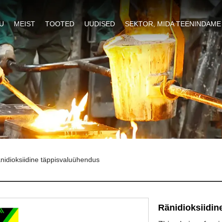
U
MEIST
TOOTED
UUDISED
SEKTOR, MIDA TEENINDAME
nidioksiidine täppisvaluühendus
Ränidioksiidin