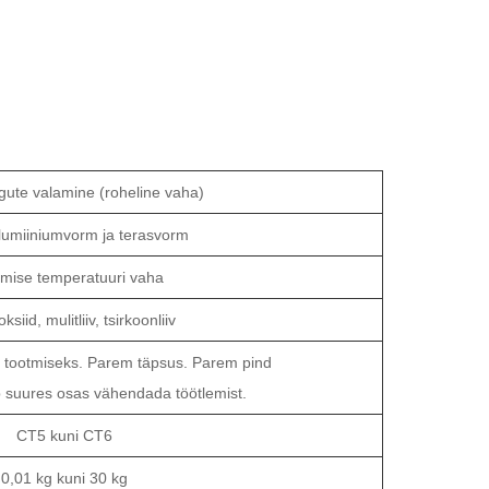
gute valamine (roheline vaha)
lumiiniumvorm ja terasvorm
mise temperatuuri vaha
siid, mulitliiv, tsirkoonliiv
 tootmiseks. Parem täpsus. Parem pind
suures osas vähendada töötlemist.
CT5 kuni CT6
0,01 kg kuni 30 kg