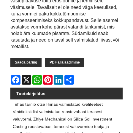
vastupidavuse tõttu erosioonile ja termilisele
väsimusele. Tavaliselt ei ole need väga keerulised,
kuna vorm ei paku kokkutõmbumise
kompenseerimiseks kokkupandavust. Selle asemel
avatakse vorm kohe pärast valandi tahkumist, mis
hoiab ära kuumade pisarate. Südamikuid saab
kasutada ja need on tavaliselt valmistatud liivast või
metallist.
Saada päring
PDF allalaadimine
Facebook
X
WhatsApp
Pinterest
LinkedIn
Share
Tootekirjeldus
Tehas tarnib otse Hiinas valmistatud kvaliteetset
ränidioksiidist valmistatud roostevabast terasest
valuvormi. Zhiye Mechanical on Silica Sol Investment
Casting roostevabast terasest valuvormide tootja ja