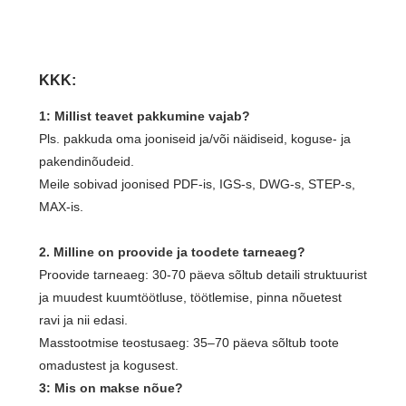
KKK:
1: Millist teavet pakkumine vajab?
Pls. pakkuda oma jooniseid ja/või näidiseid, koguse- ja
pakendinõudeid.
Meile sobivad joonised PDF-is, IGS-s, DWG-s, STEP-s,
MAX-is.
2. Milline on proovide ja toodete tarneaeg?
Proovide tarneaeg: 30-70 päeva sõltub detaili struktuurist
ja muudest kuumtöötluse, töötlemise, pinna nõuetest
ravi ja nii edasi.
Masstootmise teostusaeg: 35–70 päeva sõltub toote
omadustest ja kogusest.
3: Mis on makse nõue?