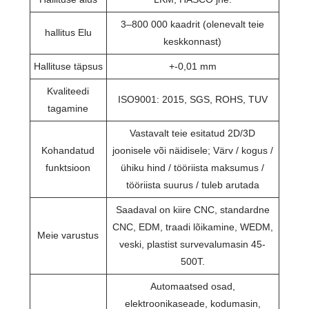
3–800 000 kaadrit (olenevalt teie
hallitus Elu
keskkonnast)
Hallituse täpsus
+-0,01 mm
Kvaliteedi
ISO9001: 2015, SGS, ROHS, TUV
tagamine
Vastavalt teie esitatud 2D/3D
Kohandatud
joonisele või näidisele; Värv / kogus /
funktsioon
ühiku hind / tööriista maksumus /
tööriista suurus / tuleb arutada
Saadaval on kiire CNC, standardne
CNC, EDM, traadi lõikamine, WEDM,
Meie varustus
veski, plastist survevalumasin 45-
500T.
Automaatsed osad,
elektroonikaseade, kodumasin,