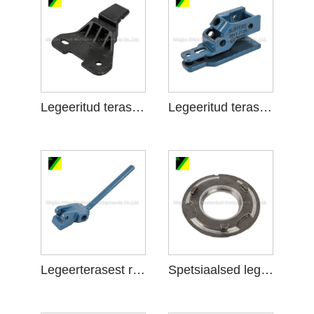
Legeeritud terasest ränidioksiidi soliidne lagede investeerimisvalu
Legeeritud terasest ränidioksiid Sol Investment Casting puhvrid
Legeerterasest ränidioksiidi Sol Investment Casting osad
Spetsiaalsed legeerterasest ränidioksiidi soliidsed autoosad