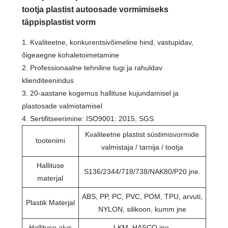
tootja plastist autoosade vormimiseks
täppisplastist vorm
1. Kvaliteetne, konkurentsivõimeline hind, vastupidav,
õigeaegne kohaletoimetamine
2. Professionaalne tehniline tugi ja rahuldav
klienditeenindus
3. 20-aastane kogemus hallituse kujundamisel ja
plastosade valmistamisel
4. Sertifitseerimine: ISO9001: 2015, SGS
Kvaliteetne plastist süstimisvormide
tootenimi
valmistaja / tarnija / tootja
Hallituse
S136/2344/718/738/NAK80/P20 jne.
materjal
ABS, PP, PC, PVC, POM, TPU, arvuti,
Plastik Materjal
NYLON, silikoon, kumm jne
Hallituse alus
LKM, HASCO jne.