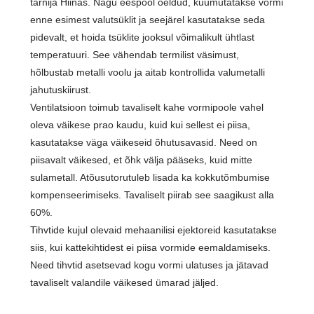
tarnija Hiinas. Nagu eespool öeldud, kuumutatakse vormi
enne esimest valutsüklit ja seejärel kasutatakse seda
pidevalt, et hoida tsüklite jooksul võimalikult ühtlast
temperatuuri. See vähendab termilist väsimust,
hõlbustab metalli voolu ja aitab kontrollida valumetalli
jahutuskiirust.
Ventilatsioon toimub tavaliselt kahe vormipoole vahel
oleva väikese prao kaudu, kuid kui sellest ei piisa,
kasutatakse väga väikeseid õhutusavasid. Need on
piisavalt väikesed, et õhk välja pääseks, kuid mitte
sulametall. A
tõusutoru
tuleb lisada ka kokkutõmbumise
kompenseerimiseks. Tavaliselt piirab see saagikust alla
60%.
Tihvtide kujul olevaid mehaanilisi ejektoreid kasutatakse
siis, kui kattekihtidest ei piisa vormide eemaldamiseks.
Need tihvtid asetsevad kogu vormi ulatuses ja jätavad
tavaliselt valandile väikesed ümarad jäljed.