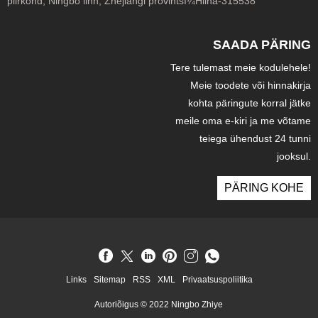
piirkond, Ningbo linn, Zhejiangi provintsï¼Hiina-315538
SAADA PÄRING
Tere tulemast meie kodulehele!
Meie toodete või hinnakirja
kohta päringute korral jätke
meile oma e-kiri ja me võtame
teiega ühendust 24 tunni
jooksul.
PÄRING KOHE
Links
Sitemap
RSS
XML
Privaatsuspoliitika
Autoriõigus © 2022 Ningbo Zhiye