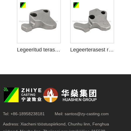
Legeeritud terasest ränidioksiidi Sol Investment Auto Casting
Legeerterasest ränidioksiidi Sol Investment Casting koost
Tel:
+86-18958238181
Meil:
santos@zy-casting.com
Aadress:
Xiacheni tööstuspiirkond, Chunhu linn, Fenghua