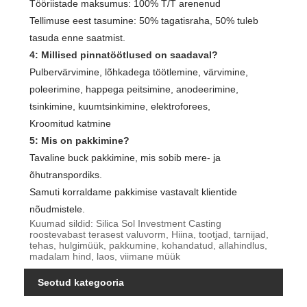
Tööriistade maksumus: 100% T/T arenenud
Tellimuse eest tasumine: 50% tagatisraha, 50% tuleb
tasuda enne saatmist.
4: Millised pinnatöötlused on saadaval?
Pulbervärvimine, lõhkadega töötlemine, värvimine,
poleerimine, happega peitsimine, anodeerimine,
tsinkimine, kuumtsinkimine, elektroforees,
Kroomitud katmine
5: Mis on pakkimine?
Tavaline buck pakkimine, mis sobib mere- ja
õhutranspordiks.
Samuti korraldame pakkimise vastavalt klientide
nõudmistele.
Kuumad sildid: Silica Sol Investment Casting
roostevabast terasest valuvorm, Hiina, tootjad, tarnijad,
tehas, hulgimüük, pakkumine, kohandatud, allahindlus,
madalam hind, laos, viimane müük
Seotud kategooria